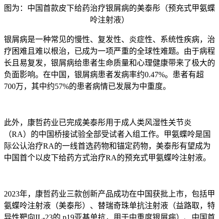
图为：中国首款皮下给药治疗银屑病的美泰彤（预充式甲氨蝶
呤注射液）
银屑病是一种常见的慢性、复发性、炎症性、系统性疾病，治
疗困难且难以根治，已成为一项严重的全球性难题。由于病程
长且易复发，银屑病给患者生命质量和心理健康带来了极大的
负面影响。在中国，银屑病患者发病率约0.47%。患者有超
700万，其中约57%的患者病情已发展为中重度。
此外，康哲药业已完成美泰彤用于成人类风湿性关节炎
（RA）的中国桥接试验全部受试者入组工作。甲氨蝶呤是国
际公认治疗RA的一线首选药物和锚定药物，美泰彤有望成为
中国首个以皮下给药方式治疗RA的预充式甲氨蝶呤注射液。
2023年，康哲药业三款创新产品成功在中国获批上市，包括甲
氨蝶呤注射液（美泰彤）、替瑞奇珠单抗注射液（益路取，特
异性靶向IL-23的 p19亚基单抗，用于中重度银屑病）、中国首