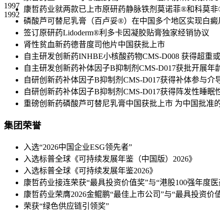
1997
康哲药业就两款已上市原研药静脉铁剂莫诺菲®和科莫非
1992
磷酸芦可替尼乳膏（百卢妥®）在中国多个地区实现白癜
签订原研药Lidoderm®利多卡因凝胶贴膏独家经销协议
肾性贫血新药德昔度司他片中国获批上市
自主研发创新药INHBE小核酸药物CMS-D008 获得
自主研发创新药补体因子B抑制剂CMS-D017获批开展
自研创新药补体因子B抑制剂CMS-D017获得补体参与
自研创新药补体因子B抑制剂CMS-D017获得阵发性睡
重磅创新药磷酸芦可替尼乳膏中国获批上市 为中国批准
集团荣誉
入选“2026中国企业ESG领先者”
入选标普全球《可持续发展年鉴（中国版）2026》
入选标普全球《可持续发展年鉴2026》
康哲药业接连荣获“最具投资价值奖”与“港股100强年度
康哲药业荣膺2026金鲲鹏“最佳上市公司”与“最具投资价
荣获“绿色供应链引领奖”