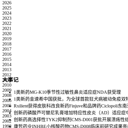
2026
2025
2024
2023
2022
2021
2020
2019
2018
2017
2016
2015
2014
2013
2012
大事记
2011
2010
2009
1类新药MG-K10季节性过敏性鼻炎适应症NDA获受理
2008
1类新药金速希中国获批，为全球首款狂犬病被动免疫双
2006
2005
Rxilient获得皮肤科改良新药Finjuve和品牌药Ciclopo
2004
创新药磷酸芦可替尼乳膏增加特应性皮炎（AD）适应症
2003
创新药高选择性TYK2抑制剂CMS-D001获批开展溃疡
2002
1998
康哲药业INHBE小核酸药物CMS-D008临床前研究成果亮相