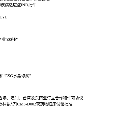
肺疾病适应症IND批件
EYL
500强”
“ESG水晶球奖”
在中国大陆、香港、澳门、台湾及东南亚订立合作和许可协议
H受体拮抗剂CMS-D002获药物临床试验批准