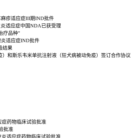
疹适应症III期IND批件
性皮炎适应症中国NDA已获受理
性治疗品种”
汗腺炎适应症IND批件
极结果
疫）和斯乐韦米单抗注射液（狂犬病被动免疫）签订合作协议
适应症药物临床试验批准
试验批准
性皮炎适应症药物临床试验批准