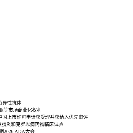
特异性抗体
li东南亚等市场商业化权利
中国上市许可申请获受理并获纳入优先审评
性结肠炎和克罗恩病药物临床试验
2026 ADA大会