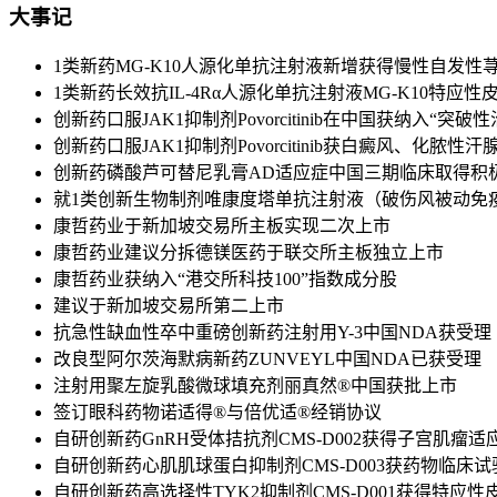
大事记
1类新药MG-K10人源化单抗注射液新增获得慢性自发性荨麻
1类新药长效抗IL-4Rα人源化单抗注射液MG-K10特应
创新药口服JAK1抑制剂Povorcitinib在中国获纳入“突破
创新药口服JAK1抑制剂Povorcitinib获白癜风、化脓性
创新药磷酸芦可替尼乳膏AD适应症中国三期临床取得积
就1类创新生物制剂唯康度塔单抗注射液（破伤风被动免
康哲药业于新加坡交易所主板实现二次上市
康哲药业建议分拆德镁医药于联交所主板独立上市
康哲药业获纳入“港交所科技100”指数成分股
建议于新加坡交易所第二上市
抗急性缺血性卒中重磅创新药注射用Y-3中国NDA获受理
改良型阿尔茨海默病新药ZUNVEYL中国NDA已获受理
注射用聚左旋乳酸微球填充剂丽真然®中国获批上市
签订眼科药物诺适得®与倍优适®经销协议
自研创新药GnRH受体拮抗剂CMS-D002获得子宫肌瘤
自研创新药心肌肌球蛋白抑制剂CMS-D003获药物临床
自研创新药高选择性TYK2抑制剂CMS-D001获得特应