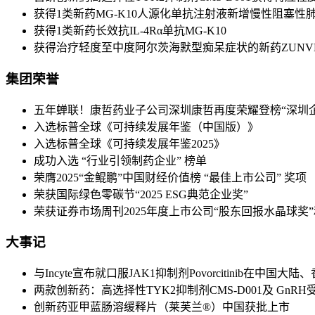
获得1类新药MG-K10人源化单抗注射液新增慢性阻塞性
获得1类新药长效抗IL-4Rα单抗MG-K10
获得治疗轻度至中度阿尔茨海默型痴呆症状的新药ZUNV
集团荣誉
五年蝉联！康哲药业子公司深圳康哲再度荣耀登榜“深圳企业
入选标普全球《可持续发展年鉴（中国版）》
入选标普全球《可持续发展年鉴2025》
成功入选 “行业引领制药企业” 榜单
荣膺2025“金鲲鹏”中国财经价值榜 “最佳上市公司” 奖项
荣获国际绿色零碳节“2025 ESG典范企业奖”
荣获证券市场周刊2025年度上市公司“股东回报水晶球奖”和
大事记
与Incyte宣布就口服JAK1抑制剂Povorcitinib
两款创新药：高选择性TYK2抑制剂CMS-D001及 GnR
创新药亚甲蓝肠溶缓释片（莱芙兰®）中国获批上市