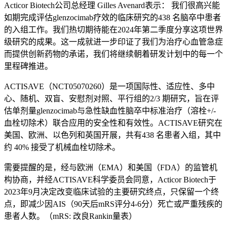
Acticor Biotech
公司总经理
Gilles Avenard
表示： 我们很高兴能
如期完成评估
glenzocimab
疗效的临床研究的
438
名脑卒中患者
的入组工作。我们热切期待能在
2024
年第二季度分享这项世界
级研究的成果。这一成就进一步印证了我们为治疗心血管急症
而提供创新药物的承诺，我们将继续朝着研发计划中的每一个
里程碑推进。
ACTISAVE
（
NCT05070260
）是一项国际性、适应性、多中
心、随机、双盲、安慰剂对照、平行组的
2/3
期研究，旨在评
估单剂量
glenzocimab
与急性缺血性脑卒中标准治疗（溶栓
+/-
血栓切除术）联合应用的安全性和有效性。
ACTISAVE
研究在
美国、欧洲、以色列和英国开展，共有
438
名患者入组，其中
约
40%
接受了机械血栓切除术。
需要提醒的是，经与欧洲（
EMA
）和美国（
FDA
）的监管机
构协商，并经
ACTISAVE
科学委员会同意，
Acticor Biotech
于
2023
年
9
月决定改变临床试验的主要研究终点，只保留一个终
点，即减少因
AIS
（
90
天后
mRS
评分
4-6
分）死亡或严重残疾的
患者人数。（
mRS:
改良
Rankin
量表）