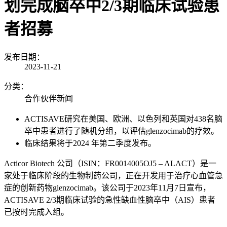
划完成脑卒中2/3期临床试验患
者招募
发布日期：
2023-11-21
分类：
合作伙伴新闻
ACTISAVE
研究在美国、欧洲、以色列和英国对
438
名脑
卒中患者进行了随机分组，以评估
glenzocimab
的疗效。
临床结果将于
2024
年第二季度发布。
Acticor Biotech
公司（
ISIN
：
FR0014005OJ5 – ALACT
）是一
家处于临床阶段的生物制药公司，正在开发用于治疗心血管急
症的创新药物
glenzocimab
。该公司于
2023
年
11
月
7
日宣布，
ACTISAVE 2/3
期临床试验的急性缺血性脑卒中（
AIS
）患者
已按时完成入组。