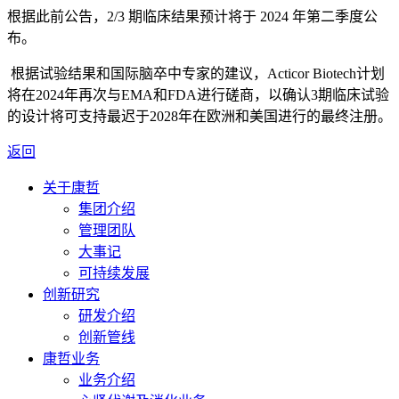
根据此前公告，
2/3
期临床结果预计将于
2024
年第二季度公
布。
根据试验结果和国际脑卒中专家的建议，
Acticor Biotech
计划
将在
2024
年再次与
EMA
和
FDA
进行磋商，以确认
3
期临床试验
的设计将可支持最迟于
2028
年在欧洲和美国进行的最终注册。
返回
关于康哲
集团介绍
管理团队
大事记
可持续发展
创新研究
研发介绍
创新管线
康哲业务
业务介绍