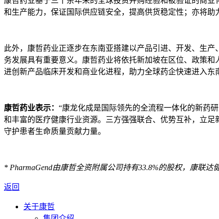
康哲药业基于三十余年来的全球投资并购经验和被验证的商业
和生产能力，保证
国际
供应链安全，提高供货稳定性；
亦
将助
此外，康哲药业正逐步在东南亚搭建以产品引进、开发、生产、
务发展具有重要意义。康哲药业将依托新加坡在区位、政策和
进创新产品临床开发和商业化进程，助力全球药企快速进入东
康哲药业表示：
“康龙化成是国际领先的全流程一体化的新药
和丰富的医疗健康行业资源。三方强强联合、优势互补，立足
守护患者生命质量贡献力量。
* PharmaGend由康哲全资附属公司持有33.8%的股权，康联
返回
关于康哲
集团介绍