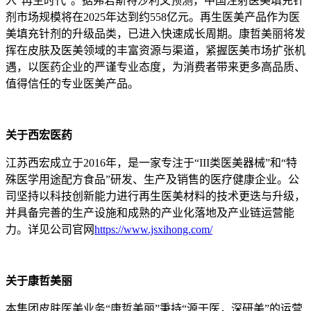
入“再生时代”。据弗若斯特沙利文预测，中国注射医美填充针
剂市场规模将在2025年达到约558亿元。再生医美产品作为医
美填充针剂的升级品类，已进入快速成长周期。康哲美丽将发
挥在皮肤及医美领域的丰富资源与渠道，紧握医美市场扩张机
遇，以医药企业的严谨专业态度，为消费者带来更多高品质、
值得信任的专业医美产品。
关于西宏医药
江苏西宏成立于2016年，是一家专注于“III类医美器械”和“特
殊医学用途配方食品”研发、生产及销售的医疗健康企业。公
司坚持以科技创新能力进行再生医美材料的技术更迭与升级，
并具备完善的生产设施和成熟的产业化落地及产业链运营能
力。详见公司官网
https://www.jsxihong.com/
关于康哲美丽
本集团皮肤医美业务“康哲美丽”秉持“源于医，深研美”的运营