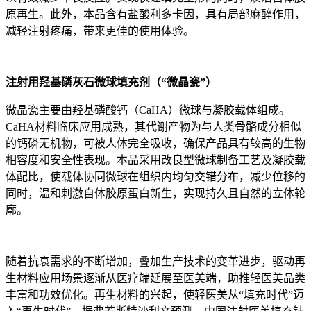
原再生。此外，本品含有盐酸利多卡因，具有局部麻醉作用，
减轻注射疼痛，带来更佳的使用体验。
注射用羟基磷灰石微球填充剂（“微晶瓷”）
微晶瓷主要由羟基磷酸钙（CaHA）微球与凝胶载体组成。
CaHA材料临床应用成熟，其代谢产物为与人类骨骼成分相似
的钙磷无机物，可被人体完全吸收，确保产品具有较高的生物
相容度和安全性表现。本品采用改良型微球制备工艺及凝胶载
体配比，使载体协同微球在组织内均匀交错分布，减少位移的
同时，温和刺激自体胶原蛋白新生，实现持久且自然的立体轮
廓。
随着抗衰需求的不断增加，叠加生产技术的变革进步，驱动再
生材料应用场景逐渐从医疗端延展至医美端，助推轻医美品类
丰富和功效优化。再生材料的兴起，使轻医美从“填充时代”迈