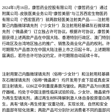
2024年1月16日，康哲药业控股有限公司（“康哲药业”）通过
附属公司–皮肤医美业务公司“康哲美丽”与江苏西宏生物医药
有限公司（“西宏医药”）就两款轻医美注射类产品——注射用
聚己内酯微球填充剂（“少女针”）及注射用羟基磷灰石微球填
充剂（“微晶瓷”）订立独占许可协议。根据许可协议，康哲美
丽获得上述两款产品在中国大陆、香港特别行政区、澳门特别
行政区及台湾地区独占的推广、销售及商业化产品的权利。许
可期限为产品首次在中国大陆注册上市之日起十年。上述期限
届满后，若符合许可协议约定，许可期限自动延续十年。
注射用聚己内酯微球填充剂（俗称“少女针”）和注射用羟基磷
灰石微球填充剂（俗称“微晶瓷”）均开发用于皮下层或真皮深
层注射填充，以纠正中到重度鼻唇沟皱纹。两款产品为III类医
疗器械，均处于中国注册性临床试验阶段。少女针、微晶瓷作
为再生型填充剂，通过再生材料降解刺激人体自身胶原蛋白再
生，具有“填充+再生修复”双重功效，实现长效、自然和安全
的面部年轻化效果；两款产品可分别针对消费者不同的面部问