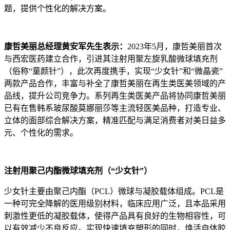
题，提供个性化的解决方案。
康哲美丽总经理黄安军先生表示：
2023年5月，康哲美丽首次
与西宏医药建立合作，引进其注射用聚左旋乳酸微球填充剂
（俗称“童颜针”），此次再度携手，实现“少女针”和“微晶瓷”
两款产品合作，丰富与补全了康哲美丽在再生类医美领域的产
品线，提升公司竞争力。系列再生类医美产品将协同康哲美丽
已有在售韩系玻尿酸莫娜丽莎等主流轻医美品种，打造专业、
立体的面部综合解决方案，精准匹配与满足消费者对美日益多
元、个性化的需求。
注射用聚己内酯微球填充剂（“少女针”）
少女针主要由聚己内酯（PCL）微球与凝胶载体组成。PCL是
一种可完全降解的医用级别材料，临床应用广泛，且本品采用
刺激性更低的凝胶载体，使得产品具有良好的生物相容性，可
以有效减少不良反应。实现快速填充塑形的同时，焕活自体胶