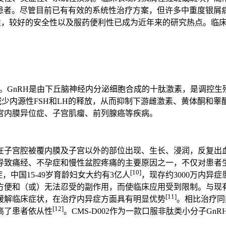
病患者。尽管目前已有有效的系统性治疗方案，但许多中重度银
，较好的安全性以及服药便利性已成为近年来的研究热点。临床前
剂。GnRH是由下丘脑神经内分泌细胞合成的十肽激素，是调控生殖
减少内源性FSH和LH的释放，从而抑制下游雌激素、黄体酮和
宫内膜异位症、子宫肌瘤、前列腺癌等疾病。
在子宫腔被覆内膜及子宫以外的部位出现、生长、浸润，反复出
导致痛经、不孕症和慢性盆腔疼痛的主要原因之一，不仅对患者
[10]
中国15-49岁育龄妇女大约有3亿人
，现存约3000万内异
方便和（或）无法忍受的副作用，而使临床应用受到限制。与现有
[11]
缓解临床症状，在治疗内异症方面具有明显优势
。相比治疗同
[12]
高了患者依从性
。CMS-D002作为一款口服非肽类小分子G