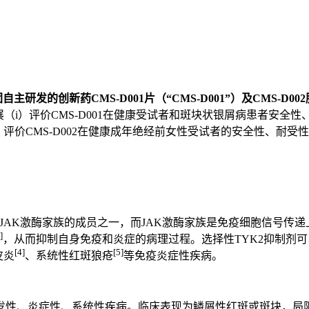
团自主研发的创新药
CMS-D001
片（“
CMS-D001
”）及
CMS-D002
展（i）评价CMS-D001在健康受试者和斑块状银屑病患者安
）评价CMS-D002在健康成年绝经前女性受试者的安全性、耐
2是JAK激酶家族的成员之一，而JAK激酶家族是免疫细胞信号传递
]
，从而抑制自身免疫和炎症的病理过程。选择性TYK2抑制剂可
[4]
[5]
皮炎
、系统性红斑狼疮
等免疫炎症性疾病。
发性、炎症性、系统性疾病。临床表现为鳞屑性红斑或斑块，局