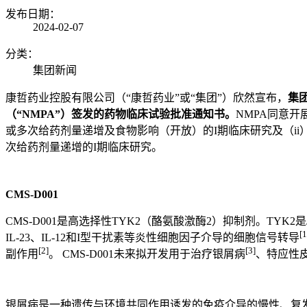
发布日期：
2024-02-07
分类：
集团新闻
康哲药业控股有限公司（“康哲药业”或“集团”）欣然宣布，
集
（“
NMPA
”）签发的药物临床试验批准通知书。
NMPA同意开
或多次给药剂量递增及食物影响（开放）的I期临床研究及（ii
次给药剂量递增的I期临床研究。
CMS-D001
CMS-D001是高选择性TYK2（酪氨酸激酶2）抑制剂。TYK
[1
IL-23、IL-12和I型干扰素等炎性细胞因子介导的细胞信号转导
[2]
[3]
副作用
。
CMS-D001
未来拟开发用于治疗银屑病
、特应性
银屑病是一种遗传与环境共同作用诱发的免疫介导的慢性、复