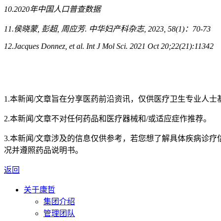
10.2020
年中国人口普查数据
11.
侯晓蒙
,
彭超
,
周应芳
.
中华妇产科杂志
, 2023, 58(1)
：
70-73
12.Jacques Donnez, et al. Int J Mol Sci. 2021 Oct 20;22(21):11342
1.本新闻/文章旨在分享医药前沿资讯，仅供医疗卫生专业人
2.本新闻/文章不对任何药品和医疗器械和/或适应症作推荐。
3.本新闻/文章涉及的信息仅供参考，若您想了解具体疾病诊
况并遵照药品说明书。
返回
关于康哲
集团介绍
管理团队