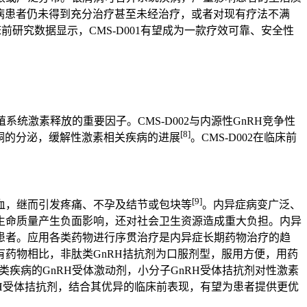
屑病患者仍未得到充分治疗甚至未经治疗，或者对现有疗法不满
研究数据显示，CMS-D001有望成为一款疗效可靠、安全性
系统激素释放的重要因子。CMS-D002与内源性GnRH竞争性
[8]
睾酮的分泌，缓解性激素相关疾病的进展
。CMS-D002在临床前
[9]
血，继而引发疼痛、不孕及结节或包块等
。内异症病变广泛、
生命质量产生负面影响，还对社会卫生资源造成重大负担。内异
症患者。应用各类药物进行序贯治疗是内异症长期药物治疗的趋
药物相比，非肽类GnRH拮抗剂为口服剂型，服用方便，用药
类疾病的GnRH受体激动剂，小分子GnRH受体拮抗剂对性激素
nRH受体拮抗剂，结合其优异的临床前表现，有望为患者提供更优