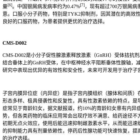
[6]
[7]
量
。中国银屑病发病率约为0.47%
，现有超过700万银屑
意。口服小分子药物，特别是TYK2抑制剂，因其潜在的高效性
良好的口服药物，为患者提供更优的治疗选择。
CMS-D002
CMS-D002是小分子促性腺激素释放激素（GnRH）受体拮抗
结合垂体上的GnRH受体，在中枢神经水平阻断垂体性腺轴，
研究中表现出优异的有效性和安全性，未来可开发用于治疗子
子宫内膜异位症（内异症）是指子宫内膜组织（腺体和间质）
形态多样、极具侵袭性和反复性，具有性激素依赖的特点，是
症常见于育龄妇女，据文献报道，约10%的育龄妇女患有内异症，
势，但各类药物的临床应用常会出现疗效不满意、给药途径不
初期无点火效应，使用后能迅速抑制雌激素水平，从而能迅速
的抑制能力具有剂量依赖性，停药后性腺功能可快速恢复，提
的治疗选择。