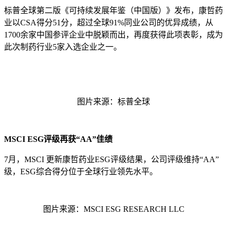
标普全球第二版《可持续发展年鉴（中国版）》发布，康哲药
业以
CSA
得分
51
分，超过全球
91%
同业公司的优异成绩，从
1700
余家中国参评企业中脱颖而出，再度获得此项表彰，成为
此次制药行业
5
家入选企业之一。
图片来源：标普全球
MSCI ESG
评级再获“
AA
”佳绩
7
月，
MSCI
更新康哲药业
ESG
评级结果，公司评级维持“
AA
”
级，
ESG
综合得分位于全球行业领先水平。
图片来源：
MSCI ESG RESEARCH LLC