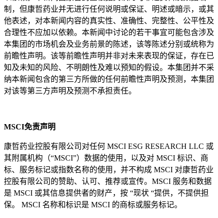
制，但康哲药业并无进行任何说明或保证、明述或暗示，或其
他表述，对本新闻内容的真实性、准确性、完整性、公平性及
合理性不应加以依赖。本新闻中讨论的若干事宜可能包含涉及
本集团的市场机会及业务前景的陈述，该等陈述分别或统称为
前瞻性声明。该等前瞻性声明并非对未来表现的保证，存在已
知及未知的风险、不明朗性及难以预知的假设。本集团并不采
纳本新闻包含的第三方所做的任何前瞻性声明及预测，本集团
对该等第三方声明及预测不承担责任。
MSCI
免责声明
康哲药业控股有限公司对任何
MSCI ESG RESEARCH LLC
或
其附属机构（
“MSCI”
）数据的使用，以及对
MSCI
标识、商
标、服务标记或指数名称的使用，并不构成
MSCI
对康哲药业
控股有限公司的赞助、认可、推荐或宣传。
MSCI
服务和数据
是
MSCI
或其信息提供者的财产，按
“
现状
“
提供，不提供担
保。
MSCI
名称和标识是
MSCI
的商标或服务标记。