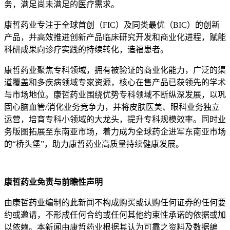
务，满足尚未满足的医疗需求。
康哲药业专注于全球首创（
FIC
）及同类最优（
BIC
）的创新
产品，并高效推进创新产品临床研究开发和商业化进程，赋能
科研成果向诊疗实践的持续转化，造福患者。
康哲药业聚焦专科领域，拥有被验证的商业化能力，广泛的渠
道覆盖和多疾病领域专家资源，核心在售产品已获领先的学术
与市场地位。康哲药业围绕优势专科领域不断纵深发展，以巩
固心脑血管
/
消化业务竞争力，并将皮肤医美、眼科业务独立
运营，培育专科小领域的大龙头，提升专科规模效率。同时业
务版图拓展至东南亚市场，着力成为全球药企进军东南亚市场
的“桥头堡”，助力康哲药业高质量持续健康发展。
康哲药业免责与前瞻性声明
由康哲药业编制的此新闻不构成购买或认购任何证券的任何要
约或邀请，不形成任何合约或任何其他约束性承诺的依据或加
以依赖。本新闻由康哲药业根据其认为可靠之资料及数据编