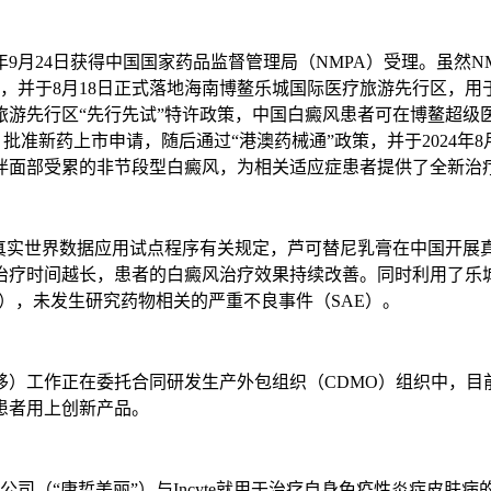
年9月24日获得中国国家药品监督管理局（NMPA）受理。虽然
进口，并于8月18日正式落地海南博鳌乐城国际医疗旅游先行区，
旅游先行区“先行先试”特许政策，中国白癜风患者可在博鳌超级
AF）批准新药上市申请，随后通过“港澳药械通”政策，并于2024
者伴面部受累的非节段型白癜风，为相关适应症患者提供了全新治
品真实世界数据应用试点程序有关规定，芦可替尼乳膏在中国开展
治疗时间越长，患者的白癜风治疗效果持续改善。同时利用了乐
E），未发生研究药物相关的严重不良事件（SAE）。
移）工作正在委托合同研发生产外包组织（CDMO）组织中，目
患者用上创新产品。
务公司（“康哲美丽”）与Incyte就用于治疗自身免疫性炎症皮