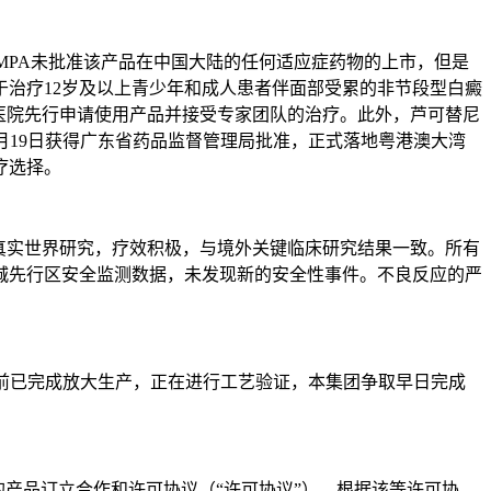
NMPA未批准该产品在中国大陆的任何适应症药物的上市，但是
用于治疗12岁及以上青少年和成人患者伴面部受累的非节段型白癜
医院先行申请使用产品并接受专家团队的治疗。此外，芦可替尼
年8月19日获得广东省药品监督管理局批准，正式落地粤港澳大湾
疗选择。
真实世界研究，疗效积极，与境外关键临床研究结果一致。所有
城先行区安全监测数据，未发现新的安全性事件。不良反应的严
前已完成放大生产，正在进行工艺验证，本集团争取早日完成
肤病的产品订立合作和许可协议（“许可协议”）。根据该等许可协