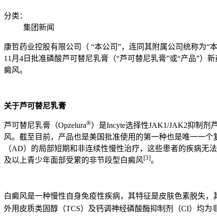
分类：
集团新闻
康哲药业控股有限公司（ “本公司”，连同其附属公司统称为“本
11月4日批准磷酸芦可替尼乳膏（“芦可替尼乳膏”或“产品”）
癜风。
关于芦可替尼乳膏
®
芦可替尼乳膏（Opzelura
）是Incyte选择性JAK1/JA
风。截至目前，产品也是美国批准使用的第一种也是唯一一个
（AD）的局部短期和非连续性慢性治疗，这些患者的疾病无
[3]
及以上青少年面部受累的非节段型白癜风
。
白癜风是一种慢性自身免疫性疾病，其特征是皮肤色素脱失，其
外用皮质类固醇（TCS）及钙调神经磷酸酶抑制剂（CI）均