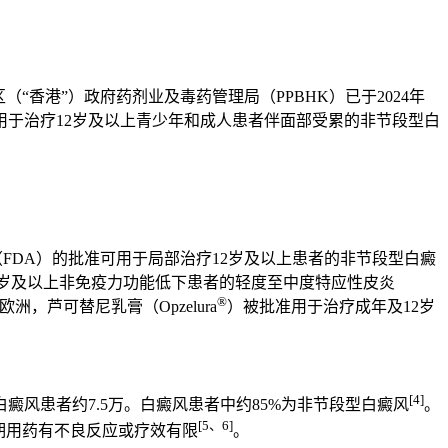
“香港”）政府药剂业及毒药管理局（PPBHK）已于2024年
产品用于治疗12岁及以上青少年和成人患者伴面部受累的非节段型白
局（FDA）的批准可用于局部治疗12岁及以上患者的非节段型白癜
2岁及以上非免疫力功能低下患者的轻度至中度特应性皮炎
®
欧洲，芦可替尼乳膏（Opzelura
）被批准用于治疗成年及12岁
[4]
风患者约7.5万。白癜风患者中约85%为非节段型白癜风
。
[5
、
6]
期用药有不良反应或疗效有限
。