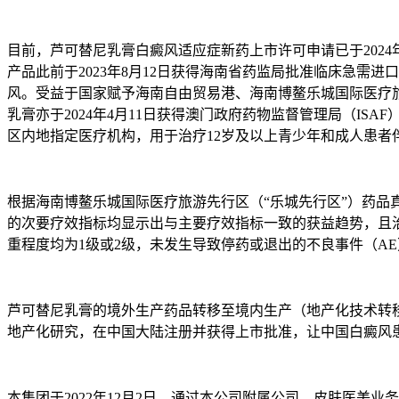
目前，芦可替尼乳膏白癜风适应症新药上市许可申请已于2024
产品此前于2023年8月12日获得海南省药监局批准临床急需
风。受益于国家赋予海南自由贸易港、海南博鳌乐城国际医疗
乳膏亦于2024年4月11日获得澳门政府药物监督管理局（IS
区内地指定医疗机构，用于治疗12岁及以上青少年和成人患
根据海南博鳌乐城国际医疗旅游先行区（“乐城先行区”）药
的次要疗效指标均显示出与主要疗效指标一致的获益趋势，且
重程度均为1级或2级，未发生导致停药或退出的不良事件（A
芦可替尼乳膏的境外生产药品转移至境内生产（地产化技术转
地产化研究，在中国大陆注册并获得上市批准，让中国白癜风
本集团于2022年12月2日，通过本公司附属公司—皮肤医美业