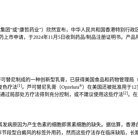
集团”或“康哲药业”）欣然宣布，中华人民共和国香港特别行政区（
新药上市申请，于2024年11月5日收到药品/制品注册证明书。
K2抑制剂芦可替尼制成的一种创新型乳膏，已获得美国食品和药物管理
[1]
®
复色疗法
。芦可替尼乳膏（Opzelura
）在美国还被批准用于1
[2]
法通过局部处方疗法得到充分控制，或不建议使用这些疗法
。在
发病原因为产生色素的细胞即黑素细胞的缺失。据估算，香港白癜
为非节段型白癜风的标签外用药，然而这些疗法存在临床缺陷，长