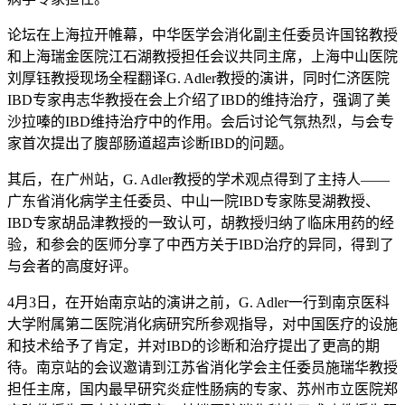
论坛在上海拉开帷幕，中华医学会消化副主任委员许国铭教授
和上海瑞金医院江石湖教授担任会议共同主席，上海中山医院
刘厚钰教授现场全程翻译G. Adler教授的演讲，同时仁济医院
IBD专家冉志华教授在会上介绍了IBD的维持治疗，强调了美
沙拉嗪的IBD维持治疗中的作用。会后讨论气氛热烈，与会专
家首次提出了腹部肠道超声诊断IBD的问题。
其后，在广州站，G. Adler教授的学术观点得到了主持人——
广东省消化病学主任委员、中山一院IBD专家陈旻湖教授、
IBD专家胡品津教授的一致认可，胡教授归纳了临床用药的经
验，和参会的医师分享了中西方关于IBD治疗的异同，得到了
与会者的高度好评。
4月3日，在开始南京站的演讲之前，G. Adler一行到南京医科
大学附属第二医院消化病研究所参观指导，对中国医疗的设施
和技术给予了肯定，并对IBD的诊断和治疗提出了更高的期
待。南京站的会议邀请到江苏省消化学会主任委员施瑞华教授
担任主席，国内最早研究炎症性肠病的专家、苏州市立医院郑