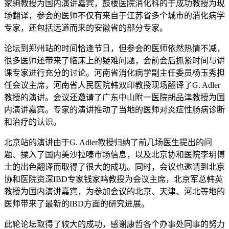
家驹教授为国内演讲嘉宾，鼓楼医院消化科的于成功教授为现
场翻译，参会的医师不仅有来自于江苏省多个城市的消化病学
专家，还包括远道而来的安徽省的部分专家。
论坛到郑州站的时间恰逢节日，但参会的医师依然热情不减，
很多医师还带来了临床上的疑难问题，会前会后抓紧时间与讲
课专家进行充分的讨论。河南省消化病学副主任委员杨玉秀担
任会议主席，河南省人民医院韩双印教授现场翻译了G. Adler
教授的演讲。会议还邀请了广东中山附一医院胡品津教授为国
内演讲嘉宾。专家的演讲推动了当地的医师对炎症性肠病诊断
和治疗的认识。
北京站的演讲由于G. Adler教授归纳了前几场医生提出的问
题、揉入了国内美沙拉嗪市场信息，以及北京协和医院李玥博
士的出色翻译而取得了很大的成功。同时，会议也邀请到北京
协和医院资深IBD专家钱家鸣教授为会议主席，北京军总韩英
教授为国内演讲嘉宾，为参加会议的北京、天津、河北等地的
医师带来了最新的IBD方面的研究进展。
此轮论坛取得了较大的成功，感谢康哲各个办事处同事的努力