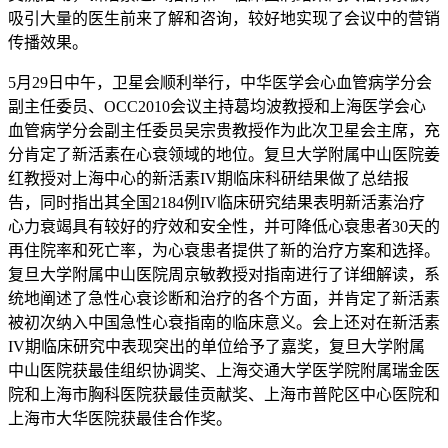
吸引大量的医生前来了解和咨询，较好地实现了会议中的营销
传播效果。
5月29日中午，卫星会顺利举行，中华医学会心血管病学分会
副主任委员、OCC2010会议主持葛均波教授和上海医学会心
血管病学分会副主任委员吴宗贵教授作为此次卫星会主席，充
分肯定了新活素在心衰领域的地位。复旦大学附属中山医院姜
红教授对上海中心的新活素IV期临床科研结果做了总结报
告，同时指出其全国2184例IV临床研究结果表明新活素治疗
心力衰竭具有较好的疗效和安全性，并可降低心衰患者30天的
再住院率和死亡率，为心衰患者提供了新的治疗方案和选择。
复旦大学附属中山医院周京敏教授对指南进行了详细解读，系
统地阐述了急性心衰诊断和治疗的各个方面，并肯定了新活素
被初次纳入中国急性心衰指南的临床意义。会上还对在新活素
IV期临床研究中表现突出的单位给予了嘉奖，复旦大学附属
中山医院获最佳组织协调奖、上海交通大学医学院附属瑞金医
院和上海市胸科医院获最佳贡献奖、上海市普陀区中心医院和
上海市大华医院获最佳合作奖。