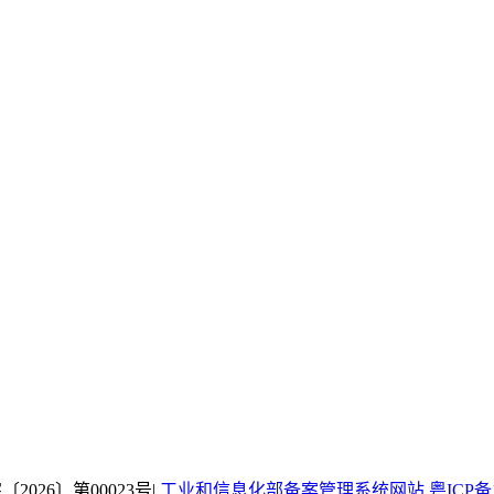
26〕第00023号|
工业和信息化部备案管理系统网站 粤ICP备18