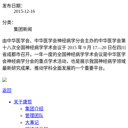
发布日期：
2015-12-16
分类：
集团新闻
由中华医学会、中华医学会神经病学分会主办的中华医学会第
十八次全国神经病学学术会议于 2015 年 9 月 17—20 日在四川
省成都市召开。一年一度的全国神经病学学术会议是中华医学
会神经病学分会的重点学术活动，也是展示我国神经病学领域
最新研究成果、推动学科全面发展的一个重要平台。
返回
关于康哲
集团介绍
管理团队
大事记