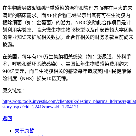
在生物膜导致&加剧严重感染的治疗和管理方面存在巨大的未
满足的临床需求。而XF化合物已经显示出其有可在生物膜内
根除细菌（如：金葡菌）的潜力。NBIC资助此合作项目是计
划利用实验室、临床微生物生物膜模型以及南安普顿大学团队
的专业知识来扩展相关数据。此合作相关的财务条款目前尚未
披露。
在美国，每年有170万生物膜相关感染（如：泌尿道，外科手
术，呼吸和循环系统感染）。美国每年生物膜感染费用约为
940亿美元，而与生物膜相关的感染每年造成英国国民健康保
险制度（NHS）损失10亿英镑。
原文链接：
https://otp.tools.investis.com/clients/uk/destiny_pharma_ltd/rns/regula
story.aspx?cid=2241&newsid=1204121
返回
关于康哲