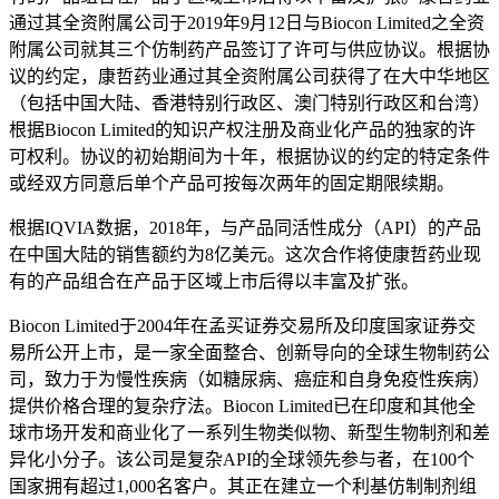
通过其全资附属公司于2019年9月12日与Biocon Limited之全资
附属公司就其三个仿制药产品签订了许可与供应协议。根据协
议的约定，康哲药业通过其全资附属公司获得了在大中华地区
（包括中国大陆、香港特别行政区、澳门特别行政区和台湾）
根据Biocon Limited的知识产权注册及商业化产品的独家的许
可权利。协议的初始期间为十年，根据协议的约定的特定条件
或经双方同意后单个产品可按每次两年的固定期限续期。
根据IQVIA数据，2018年，与产品同活性成分（API）的产品
在中国大陆的销售额约为8亿美元。这次合作将使康哲药业现
有的产品组合在产品于区域上市后得以丰富及扩张。
Biocon Limited于2004年在孟买证券交易所及印度国家证券交
易所公开上市，是一家全面整合、创新导向的全球生物制药公
司，致力于为慢性疾病（如糖尿病、癌症和自身免疫性疾病）
提供价格合理的复杂疗法。Biocon Limited已在印度和其他全
球市场开发和商业化了一系列生物类似物、新型生物制剂和差
异化小分子。该公司是复杂API的全球领先参与者，在100个
国家拥有超过1,000名客户。其正在建立一个利基仿制制剂组