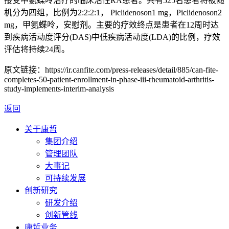
接受甲氨蝶呤治疗的临床活性RA患者。共有525名患者将被随
机分为四组，比例为2:2:2:1， Piclidenoson1 mg，Piclidenoson2
mg，甲氨蝶呤，安慰剂。主要的疗效终点
是患者在
12周时达
到疾病活动度评分(DAS)中低
疾病活动度
(LDA)的比例，疗效
评估将持续24周。
原文链接：https://ir.canfite.com/press-releases/detail/885/can-fite-
completes-50-patient-enrollment-in-phase-iii-rheumatoid-arthritis-
study-implements-interim-analysis
返回
关于康哲
集团介绍
管理团队
大事记
可持续发展
创新研究
研发介绍
创新管线
康哲业务