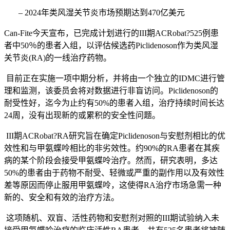
– 2024年类风湿关节炎
市场预期达到
470亿美元
Can-Fite今天宣布，已完成计划进行的III期ACRobat?525例患
者中50％的患者入组，以
评估候选药
Piclidenoson作为类风湿
关节炎(RA)的一线治疗药物。
目前正在实施一项中期分析，并将由一个独立的IDMC进行管
理和监测，该委员会将对数据进行非盲
访问。
Piclidenoson的
耐受性好，迄今为止约有50%的患者入组
，治疗持续时间长达
24周，没有出现新的或累积的安全性问题。
III期ACRobat?RA研究旨在
确定
Piclidenoson与安慰剂相比的优
效性和与甲氨蝶呤相比的非劣效性。约90%的RA患者在其疾
病的某个阶段会
接受甲氨蝶呤治疗。然而，研究表明，多达
50%的患者由于药物不耐受、轻微或严重的副作用以及有效性
差
等原因而停止服用甲氨蝶呤，这使得
RA治疗市场急需一种
新的、安全和有效的治疗方法。
这项随机、双盲、活性药物和安慰剂对照的III期试验纳入未