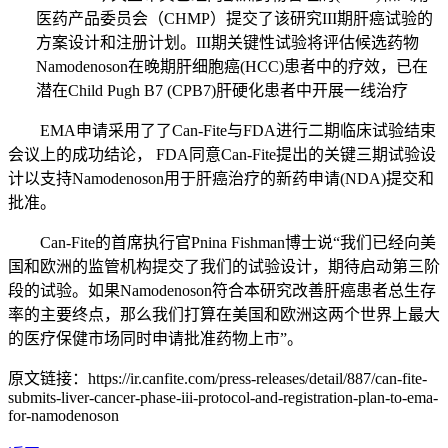
医药产品委员会（
CHMP）提交了该研究III期肝癌试验的
方案设计和注册计划。III期关键性
试验将评估候选药物
Namodenoson在
晚期肝细胞癌
(HCC)患者中的疗效，已在
潜在Child Pugh B7 (CPB7)肝硬化患者中开展一线治疗
EMA申请采用了了Can-Fite与FDA
进行二期临床试验结束
会议上的成功结论，
FDA同意Can-Fite提出的关键三期试验设
计以
支持
Namodenoson用于肝癌治疗的
新药申请
(NDA)提交和
批准。
Can-Fite的首席执行官Pnina Fishman博士说“我们已经向美
国和欧洲的监管机构提交了我们的试验设计，期待启动第三阶
段的试验。如果Namodenoson符合本研究改善肝癌患者总生存
率的主要终点，那么我们打算在美国和欧洲这两个世界上最大
的医疗保健市场同时申请批准药物上市”
。
原文链接：https://ir.canfite.com/press-releases/detail/887/can-fite-
submits-liver-cancer-phase-iii-protocol-and-registration-plan-to-ema-
for-namodenoson