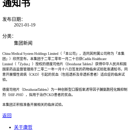
通知书
发布日期：
2021-01-19
分类：
集团新闻
China Medical System Holdings Limited（「本公司」，连同其附属公司称为「本集
团」）欣然宣布，本集团于二零二零年一月二十日获Cadila Healthcare
Limited（「Zydus」）授权的德度司他片（Desidustat Tablets）获得中华人民共和国
国家药品监督管理局于二零二一年一月十八日签发的药物临床试验批准通知书，同
意开展慢性肾病（CKD）引起的贫血（包括透析及非透析患者）适应症的临床试
验。
德度司他片（DesidustatTablets）为一种创新型口服低氧诱导因子脯氨酰羟化酶抑制
剂（HIF-PHI），拟用于治疗CKD患者的贫血。
本集团正积极准备开展相关的临床试验。
返回
关于康哲