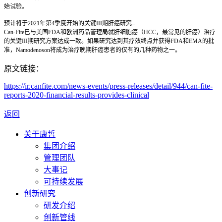
始试验。
预计将于
2021
年第
4
季度开始的关键
III
期肝癌研究
–
Can-Fite
已与美国
FDA
和欧洲药品管理局就肝细胞癌（
HCC
，最常见的肝癌）治疗
的关键
III
期研究方案达成一致。如果研究达到其疗效终点并获得
FDA
和
EMA
的批
准，
Namodenoson
将成为治疗晚期肝癌患者的仅有的几种药物之一。
原文链接：
https://ir.canfite.com/news-events/press-releases/detail/944/can-fite-
reports-2020-financial-results-provides-clinical
返回
关于康哲
集团介绍
管理团队
大事记
可持续发展
创新研究
研发介绍
创新管线