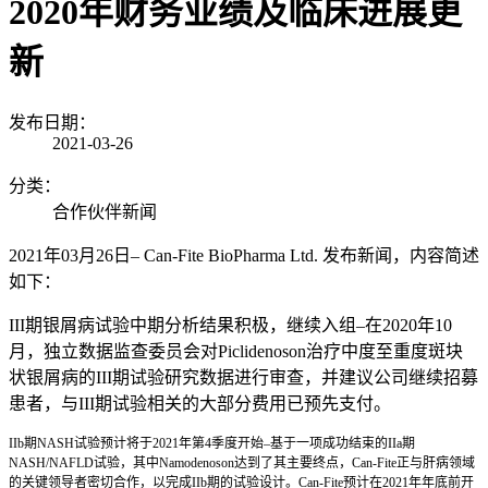
2020年财务业绩及临床进展更
新
发布日期：
2021-03-26
分类：
合作伙伴新闻
2021年
03
月
26
日
– Can-Fite BioPharma Ltd.
发布新闻，内容简述
如下：
III期银屑病试验中期分析结果积极，继续入组
–
在
2020
年
10
月，独立数据监查委员会对
Piclidenoson
治疗中度至重度斑块
状银屑病的
III
期试验研究数据进行审查，并建议公司继续招募
患者，与
III
期试验相关的大部分费用已预先支付。
IIb期
NASH
试验预计将于
2021
年第
4
季度开始
–
基于一项成功结束的
IIa
期
NASH/NAFLD
试验，其中
Namodenoson
达到了其主要终点，
Can-Fite
正与肝病领域
的关键领导者密切合作，以完成
IIb
期的试验设计。
Can-Fite
预计在
2021
年年底前开