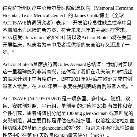
得克萨斯州医疗中心赫尔曼医院纪念医院（Memorial Hermann
Hospital, Texas Medical Center）的 James Grotta博士（全球
ACTISAVE协调研究者）表示：“开发治疗急性缺血性卒中且
不增加出血风险的新方案，符合未来几年的主要医疗需求。
FDA接受Glenzocimab的IND申请以及Acticor Biotech将在美国
开展临床，标志着为卒中患者提供新的安全治疗又迈进了一
步。”
Acticor Biotech首席执行官Gilles Avenard总结道：“我们对实现
这一里程碑感到非常高兴，这体现了我们在几天前IPO时提出
的临床计划正在有序进行，即在2021年9月底在欧洲完成首例
患者入组后，在 2022年第一季度在美国完成首例患者入组。”
ACTISAVE (NCT05070260) 是一项多国、多中心、随机、双
盲、安慰剂对照、平行组、单剂量 的适应性2/3期有效性和安
全性研究，患者将随机分配至1000mg glenzocimab 或其匹配的
安慰剂组，其主要目标是评估在标准护理、仅溶栓或溶栓加血
栓切除术的基础上glenzocimab的疗效，特别关注治疗急性缺血
性卒中时在第 90 天改良Rankin量表评分（mRS）。