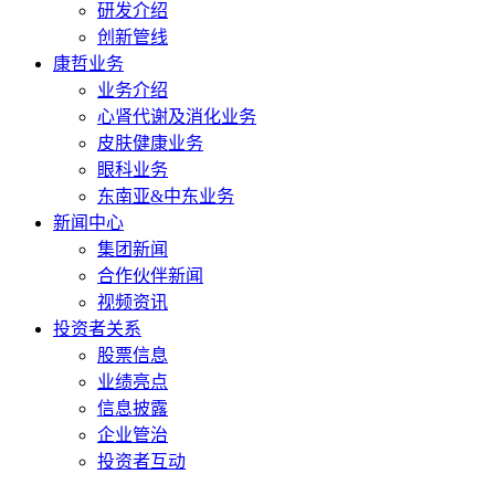
研发介绍
创新管线
康哲业务
业务介绍
心肾代谢及消化业务
皮肤健康业务
眼科业务
东南亚&中东业务
新闻中心
集团新闻
合作伙伴新闻
视频资讯
投资者关系
股票信息
业绩亮点
信息披露
企业管治
投资者互动