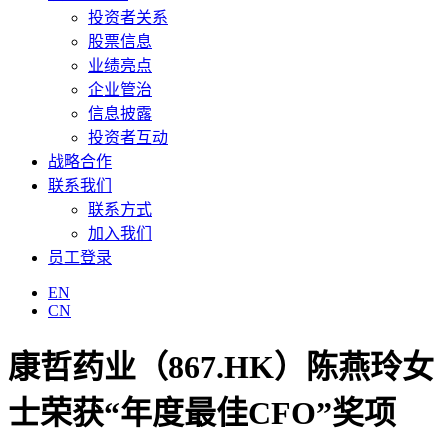
投资者关系
股票信息
业绩亮点
企业管治
信息披露
投资者互动
战略合作
联系我们
联系方式
加入我们
员工登录
EN
CN
康哲药业（867.HK）陈燕玲女
士荣获“年度最佳CFO”奖项