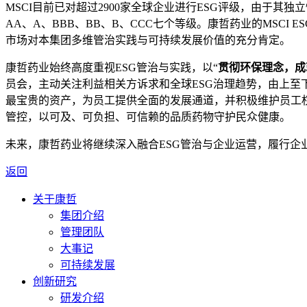
MSCI
目前已对超过
2900
家全球企业进行
ESG
评级，由于其独立
AA
、
A
、
BBB
、
BB
、
B
、
CCC
七个等级。康哲药业的
MSCI ES
市场对本集团多维管治实践与可持续发展价值的充分肯定。
康哲药业始终高度重视
ESG
管治与实践，以“
贯彻环保理念，成
员会，主动关注利益相关方诉求和全球
ESG
治理趋势，由上至
最宝贵的资产，为员工提供全面的发展通道，并积极维护员工
管控，以可及、可负担、可信赖的品质药物守护民众健康。
未来，康哲药业将继续深入融合
ESG
管治与企业运营，履行企
返回
关于康哲
集团介绍
管理团队
大事记
可持续发展
创新研究
研发介绍