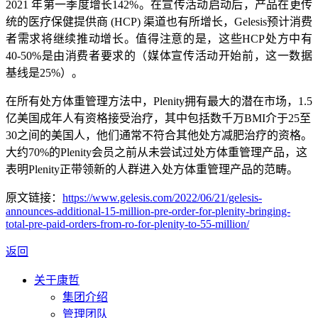
2021
年第一季度增长
142%
。在
宣传
活动启动后，
产品在
更传
统的医疗保健提供商
(HCP)
渠道
也
有所增长，
Gelesis
预计消费
者需求将继续推动增长。值得注意的是，这些
HCP
处方中有
40-50%
是由消费者要求的（
媒体宣传活动开始前
，这一数据
基线是
25%
）。
在所有
处方体重管理方法中，
Plenity
拥有最大的潜在市场，
1.5
亿美国成年人有资格接受治疗，其中包括数千万
BMI
介于
25
至
30
之间的美国人，他们通常不符合其他处方减肥治疗的资格。
大约
70%
的
Plenity
会员之前从未尝试过处方体重管理产品，这
表明
Plenity
正
带领新的人群进入处方体重管理产品的范畴。
原文链接：
https://www.gelesis.com/2022/06/21/gelesis-
announces-additional-15-million-pre-order-for-plenity-bringing-
total-pre-paid-orders-from-ro-for-plenity-to-55-million/
返回
关于康哲
集团介绍
管理团队