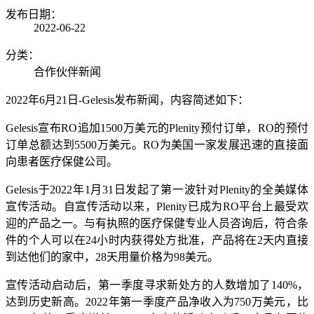
发布日期：
2022-06-22
分类：
合作伙伴新闻
2022
年
6
月
21
日
-Gelesis
发布新闻，内容简述如下：
Gelesis
宣布
RO
追加
1500
万美元的
Plenity
预
付
订单，
RO
的
预付
订单总额达到
5500
万美元
。
RO
为
美国
一家
发展迅速的
直接面
向患者
医疗保健公司
。
Gelesis
于
2022
年
1
月
31
日发起了第一波针对
Plenity
的全
美
媒体
宣传活动
。
自
宣传活动
以来，
Plenity
已成为
R
O
平台上最受欢
迎的产品之一。
与有执照的医疗保健专业人员咨询后，
符合条
件
的
个人可以在
24
小时内获得处方批准
，产品将
在
2
天内
直接
到
达
他们的家中，
28
天
用量
价格为
98
美元。
宣传
活动启动后，第一季度寻求新处方的人数增加了
140%
，
达到历史新高。
2022
年第一季度产品净收入为
750
万美元，比