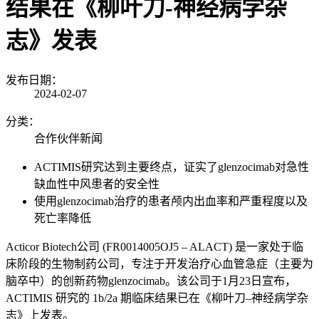
结果在《柳叶刀-神经病学杂
志》发表
发布日期：
2024-02-07
分类：
合作伙伴新闻
ACTIMIS
研究达到主要终点，证实了
glenzocimab
对急性
缺血性中风患者的安全性
使用
glenzocimab
治疗的患者颅内出血率和严重程度以及
死亡率降低
Acticor Biotech
公司
(FR0014005OJ5 – ALACT)
是一家处于临
床阶段的生物制药公司，专注于开发治疗心血管急症（主要为
脑卒中）的创新药物
glenzocimab
。该公司于
1
月
23
日宣布，
ACTIMIS
研究的
1b/2a
期临床结果已在《柳叶刀
–
神经病学杂
志》上发表。