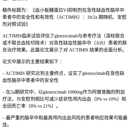
稿件标题为：《血小板糖蛋白
VI
抑制剂在急性缺血性脑卒中
患者中的安全性和有效性（
ACTIMIS
）：
1b/2a
期随机、安慰
剂对照试验》
ACTIMIS
临床试验评估了
glenzocimab
与参考疗法（溶栓联合
或不联合血栓切除术）对急性缺血性脑卒中（
AIS
）患者的联
合治疗效果。此篇论文展示了对
ACTIMIS
结果的全面分析。
论文中展示的主要结果如下 ：
– ACTIMIS
研究达到主要终点，证实了
glenzocimab
在急性缺
血性脑卒中患者中的安全性
–
在
2a
期研究中，以
glenzocimab 1000mg
作为阿替普酶的附加
疗法，与安慰剂相比可减少症状性颅内出血（
0% vs 10%
）和
全因死亡率（
8% vs 21%
）。
–
最严重的脑卒中和最高颅内出血风险的患者响应效果可能最
佳。