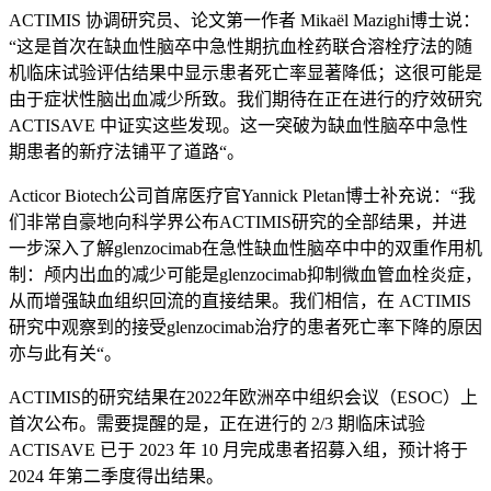
ACTIMIS
协调研究员、论文第一作者
Mikaël Mazighi
博士说：
“
这是首次在缺血性脑卒中急性期抗血栓药联合溶栓疗法的随
机临床试验评估结果中显示患者死亡率显著降低；这很可能是
由于症状性脑出血减少所致。我们期待在正在进行的疗效研究
ACTISAVE
中证实这些发现。这一突破为缺血性脑卒中急性
期患者的新疗法铺平了道路
“
。
Acticor Biotech
公司首席医疗官
Yannick Pletan
博士补充说：
“
我
们非常自豪地向科学界公布
ACTIMIS
研究的全部结果，并进
一步深入了解
glenzocimab
在急性缺血性脑卒中中的双重作用机
制：颅内出血的减少可能是
glenzocimab
抑制微血管血栓炎症，
从而增强缺血组织回流的直接结果。我们相信，在
ACTIMIS
研究中观察到的接受
glenzocimab
治疗的患者死亡率下降的原因
亦与此有关
“
。
ACTIMIS
的研究结果在
2022
年欧洲卒中组织会议（
ESOC
）上
首次公布。需要提醒的是，正在进行的
2/3
期临床试验
ACTISAVE
已于
2023
年
10
月完成患者招募入组，预计将于
2024
年第二季度得出结果。