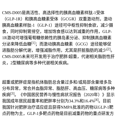
CMS-D005是高活性、高选择性的胰高血糖素样肽-1受体
（GLP-1R）和胰高血糖素受体（GCGR）双重激动剂，激动
胰高血糖素样肽-1（GLP-1）途径可中枢性抑制食欲，减少摄
食，同时抑制胃排空，增加饱食感以达到减重的作用，GLP-
1R激动可增强葡萄糖依赖性的胰岛素分泌、抑制胰高血糖素
[1]
分泌来降低血糖
；而激动胰高血糖素（GCG）途径能够促
[2]
进脂肪分解代谢，增强减脂作用，尤其是肝脏脂肪的减少
。
CMS-D005未来可开发用于治疗肥胖/超重，代谢相关脂肪性肝
炎，2型糖尿病等多种代谢相关疾病。
超重或肥胖症是指机体脂肪总含量过多和/或局部含量增多及
分布异常，常合并血脂异常、脂肪肝、高血压、糖尿病等多种
[3]
疾病
。《中国居民营养与慢性病状况报告（2020年）》显示
[4]
我国成年居民超重率和肥胖率分别为34.3%和16.4%
。目前
我国针对肥胖治疗适应症且获得NMPA批准的药物以GLP-1靶
点药物为主，GLP-1多靶点药物是目前减重药物的重点研发方