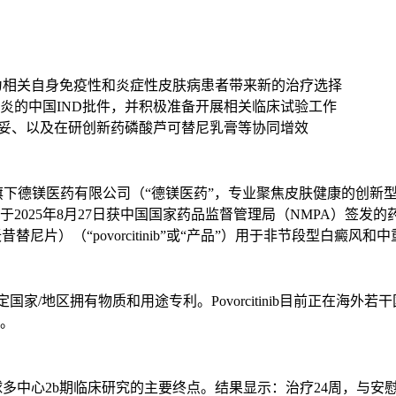
剂，有望为相关自身免疫性和炎症性皮肤病患者带来新的治疗选择
炎的中国IND批件，并积极准备开展相关临床试验工作
家药喜辽妥、以及在研创新药磷酸芦可替尼乳膏等协同增效
，旗下德镁医药有限公司（“德镁医药”，专业聚焦皮肤健康的创
司于2025年8月27日获中国国家药品监督管理局（NMPA）签
泊沃昔替尼片）（“povorcitinib”或“产品”）用于非节段型白
域内特定国家/地区拥有物质和用途专利。Povorcitinib目前正
中。
白癜风的全球多中心2b期临床研究的主要终点。结果显示：治疗24周，与安