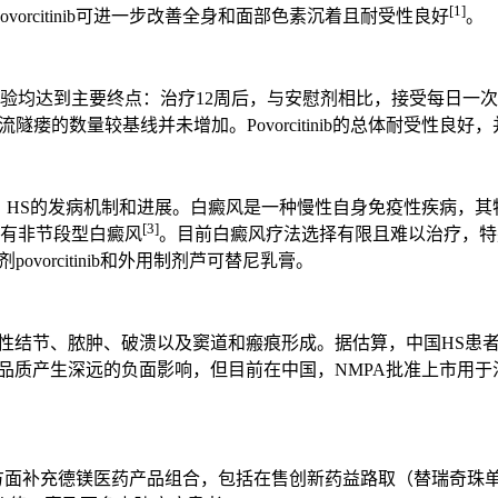
[1]
orcitinib可进一步改善全身和面部色素沉着且耐受性良好
。
两项3期临床试验均达到主要终点：治疗12周后，与安慰剂相比，接受每日一
瘘的数量较基线并未增加。Povorcitinib的总体耐受性良
、HS的发病机制和进展。白癜风是一种慢性自身免疫性疾病，
[3]
患有非节段型白癜风
。目前白癜风疗法选择有限且难以治疗，特
vorcitinib和外用制剂芦可替尼乳膏。
性结节、脓肿、破溃以及窦道和瘢痕形成。据估算，中国HS患者约
产生深远的负面影响，但目前在中国，NMPA批准上市用于治疗中重度
市场资源等方面补充德镁医药产品组合，包括在售创新药益路取（替瑞