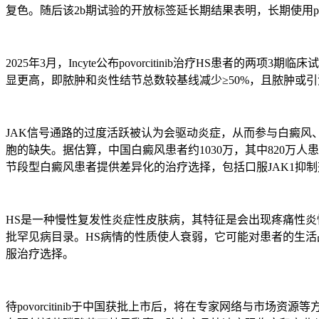
复色。随后该2b期试验的开放标签延长期结果表明，长期使用pov
2025年3月，Incyte公布povorcitinib治疗HS患者的
显更高，即脓肿和炎性结节总数较基线减少≥50%，且脓肿或引流隧
JAK信号通路的过度活跃被认为会驱动炎症，从而参与白癜风
胞的缺失。据估算，中国白癜风患者约1030万，其中820万人
节段型白癜风患者提供差异化的治疗选择，包括口服JAK1抑制剂po
HS是一种慢性复发性炎症性皮肤病，其特征是会出现疼痛性炎
批罕见病目录。HS病情的性质使人衰弱，它可能对患者的生活品质
服治疗选择。
待povorcitinib于中国获批上市后，将在专家网络与