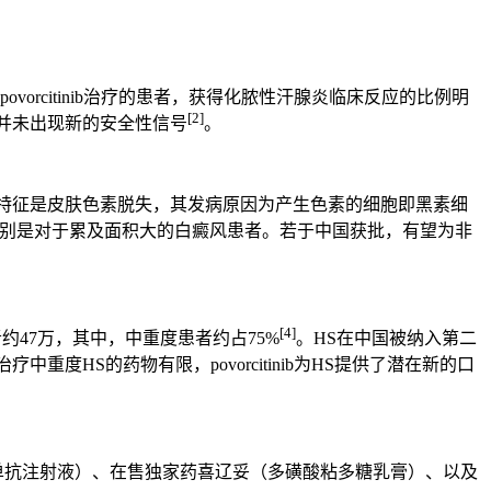
次povorcitinib治疗的患者，获得化脓性汗腺炎临床反应的比例明
[2]
好，并未出现新的安全性信号
。
其特征是皮肤色素脱失，其发病原因为产生色素的细胞即黑素细
别是对于累及面积大的白癜风患者。若于中国获批，有望为非
[4]
47万，其中，中重度患者约占75%
。HS在中国被纳入第二
HS的药物有限，povorcitinib为HS提供了潜在新的口
奇珠单抗注射液）、在售独家药喜辽妥（多磺酸粘多糖乳膏）、以及