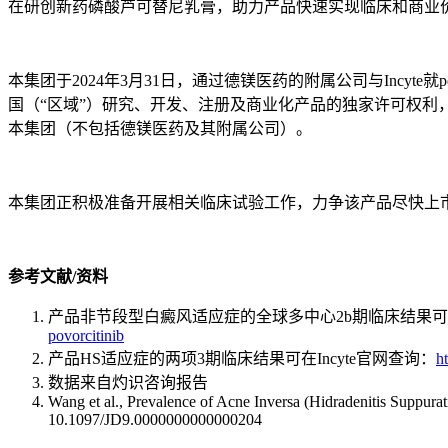
在研创新药磷酸芦可替尼乳膏，助力产品快速实现临床和商业
本集团于2024年3月31日，通过德镁医药的附属公司与Incyt
国（“区域”）研究、开发、注册及商业化产品的独家许可权利，以
本集团（不包括德镁医药及其附属公司）。
本集团正积极准备开展相关临床试验工作，力争该产品尽快上
参考文献
/
资料
产品非节段型白癜风适应症的全球多中心2b期临床结果可在I
povorcitinib
产品HS适应症的两项3期临床结果可在Incyte官网查询：
h
数据来自灼识咨询报告
Wang et al., Prevalence of Acne Inversa (Hidradenitis Suppura
10.1097/JD9.0000000000000204