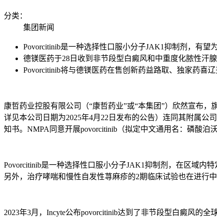
分类：
集团新闻
Povorcitinib是一种选择性口服小分子JAK1抑制
德镁医药于28日收到非节段型白癜风和中重度化脓性汗腺
Povorcitinib将与德镁医药在售创新药益路取、独
康哲药业控股有限公司（“康哲药业”或“本集团”）欣然宣布
详见本公司日期为2025年4月22日发布的公告）连同其附属公
知书。NMPA同意开展povorcitinib（拟定中文通用名：磷酸
Povorcitinib是一种选择性口服小分子JAK1抑制剂，在区
另外，治疗哮喘和慢性自发性荨麻疹的2期临床试验也在进行
2023年3月，Incyte公布povorcitinib达到了非节段型