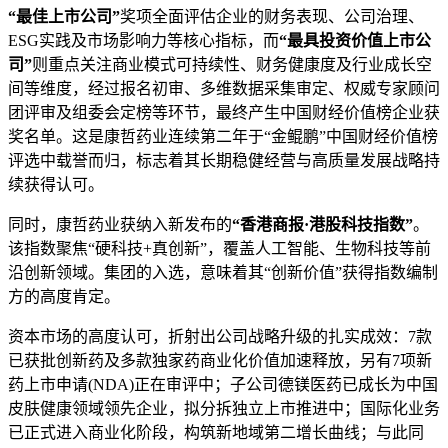
“最佳上市公司”
奖项全面评估企业的财务表现、公司治理、
ESG实践及市场影响力等核心指标，而
“最具投资价值上市公
司”
则重点关注商业模式可持续性、财务健康度及行业成长空
间等维度，经过报名初审、多维数据采集审定、权威专家顾问
团评审及组委会定榜等环节，最终产生中国财经价值榜企业获
奖名单。这是康哲药业连续第二年于“金鲲鹏”中国财经价值榜
评选中载誉而归，标志着其长期稳健经营与高质量发展战略持
续获得认可。
同时，康哲药业获纳入新发布的
“香港商报·港股科技指数”
。
该指数聚焦“硬科技+真创新”，覆盖人工智能、生物科技等前
沿创新领域。集团的入选，意味着其“创新价值”获得指数编制
方的高度肯定。
资本市场的高度认可，折射出公司战略升级的扎实成效：7款
已获批创新药及多款独家药商业化价值加速释放，另有7项新
药上市申请(NDA)正在审评中；子公司德镁医药已成长为中国
皮肤健康领域领先企业，拟分拆独立上市推进中；国际化业务
已正式进入商业化阶段，构筑新地域第二增长曲线；与此同