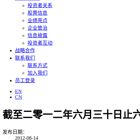
投资者关系
股票信息
业绩亮点
企业管治
信息披露
投资者互动
战略合作
联系我们
联系方式
加入我们
员工登录
EN
CN
截至二零一二年六月三十日止
发布日期：
2012-08-14