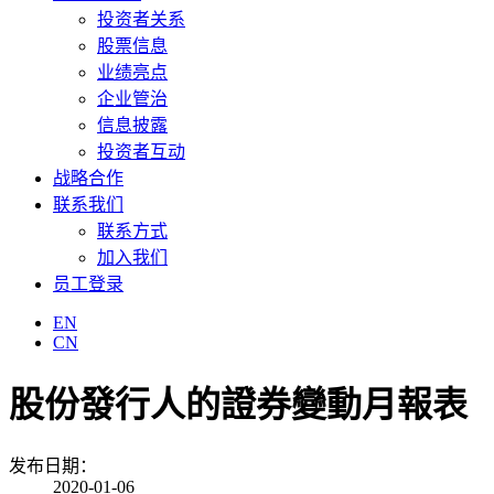
投资者关系
股票信息
业绩亮点
企业管治
信息披露
投资者互动
战略合作
联系我们
联系方式
加入我们
员工登录
EN
CN
股份發行人的證券變動月報表
发布日期：
2020-01-06