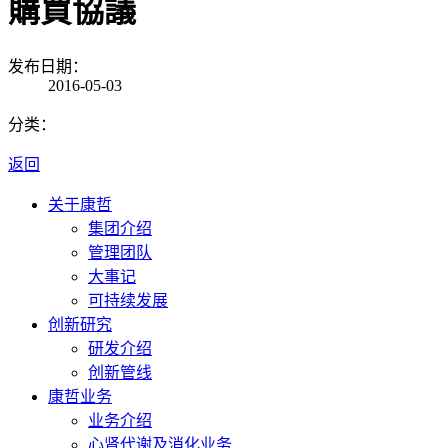
購買協議
发布日期：
2016-05-03
分类：
返回
关于康哲
集团介绍
管理团队
大事记
可持续发展
创新研究
研发介绍
创新管线
康哲业务
业务介绍
心肾代谢及消化业务