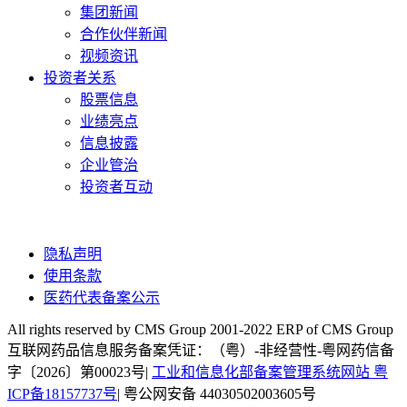
集团新闻
合作伙伴新闻
视频资讯
投资者关系
股票信息
业绩亮点
信息披露
企业管治
投资者互动
隐私声明
使用条款
医药代表备案公示
All rights reserved by CMS Group 2001-2022 ERP of CMS Group
互联网药品信息服务备案凭证：（粤）-非经营性-粤网药信备
字〔2026〕第00023号|
工业和信息化部备案管理系统网站 粤
ICP备18157737号
| 粤公网安备 44030502003605号