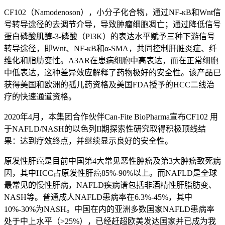
CF102（Namodenoson），小分子化合物，通过NF-κB和Wnt信
号转导途径的去调节介导，导致肿瘤细胞凋亡；通过降低信号
蛋白磷酸肌醇-3-磷酸（PI3K）的表达水平赋予三种下游信号
转导途径，即Wnt、NF-κB和α-SMA，共同控制肝脏炎症、纤
维化和脂肪变性。A3AR在患病细胞中高表达，而在正常细胞
中低表达，这种差异效应解释了药物极好的安全性。该产品已
获得美国和欧洲的孤儿药资格及美国FDA授予的HCC二线治
疗的快速通道资格。
2020年4月，本集团合作伙伴Can-Fite BioPharma宣布CF102 用
于NAFLD/NASH的以色列II期探索性研究取得积极顶线结
果：达到疗效终点，并继续显示良好的安全性。
原发性肝癌是目前中国第4大常见恶性肿瘤及第3大肿瘤致死病
因，其中HCC占原发性肝癌85%-90%以上。而NAFLD是全球
最常见的慢性肝病，NAFLD疾病谱包括非酒精性肝脂肪变、
NASH等。普通成人NAFLD患病率在6.3%-45%，其中
10%-30%为NASH。中国在内的亚洲多数国家NAFLD患病率
处于中上水平（>25%），已经赶超欧美发达国家并已成为我