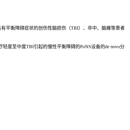
具有平衡障碍症状的创伤性脑损伤（TBI）、卒中、脑瘫等患者
用于治疗轻度至中度TBI引起的慢性平衡障碍的PoNS设备的de novo分