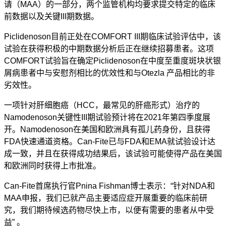
请（
MAA
）的一部分，两个监管机构均要求提交特定的临床
前数据以及关键
III
期数据。
Piclidenoson目前正处在
COMFORT III
期临床试验评估中，该
试验在获得积极的中期数据分析后正在继续招募患者。这项
COMFORT
试验旨在确定
Piclidenoson
在中度至重度斑块状银
屑病患者中与安慰剂相比的优效性和与
Otezla
产品相比的非
劣效性。
一项针对肝细胞癌（
HCC
，最常见的肝癌形式）治疗的
Namodenoson
关键性
III
期试验预计将在
2021
年第四季度展
开。
Namodenoson
在美国和欧洲具有孤儿药身份，且获得
FDA
快速通道资格。
Can-Fite
已与
FDA
和
EMA
就试验设计达
成一致，并且在获得成功结果后，该试验可能使得产品在美国
和欧洲同时获得上市批准。
Can-Fite首席执行官
Pnina Fishman
博士表示：“针对
NDA
和
MAA
申报，我们已就产品主要适应症开展重要的临床前研
究，我们期待候选药物尽快上市，以便有需要的患者从中受
益
”
。